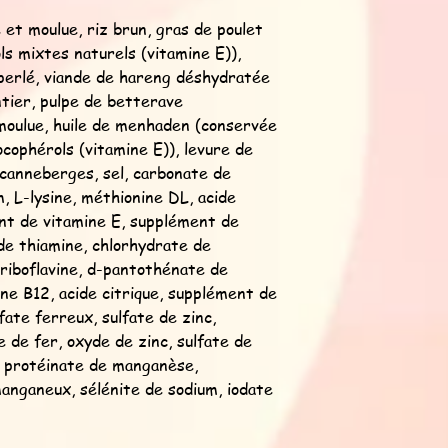
et moulue, riz brun, gras de poulet
s mixtes naturels (vitamine E)),
e perlé, viande de hareng déshydratée
tier, pulpe de betterave
moulue, huile de menhaden (conservée
cophérols (vitamine E)), levure de
 canneberges, sel, carbonate de
m, L-lysine, méthionine DL, acide
ent de vitamine E, supplément de
 de thiamine, chlorhydrate de
 riboflavine, d-pantothénate de
ne B12, acide citrique, supplément de
lfate ferreux, sulfate de zinc,
e de fer, oxyde de zinc, sulfate de
, protéinate de manganèse,
anganeux, sélénite de sodium, iodate