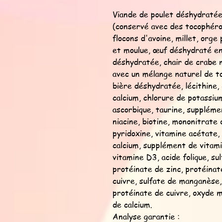
Viande de poulet déshydratée 
(conservé avec des tocophérol
flocons d'avoine, millet, org
et moulue, œuf déshydraté en
déshydratée, chair de crabe 
avec un mélange naturel de to
bière déshydratée, lécithine,
calcium, chlorure de potassiu
ascorbique, taurine, supplém
niacine, biotine, mononitrate
pyridoxine, vitamine acétate,
calcium, supplément de vitami
vitamine D3, acide folique, su
protéinate de zinc, protéinat
cuivre, sulfate de manganèse
protéinate de cuivre, oxyde m
de calcium.
Analyse garantie :