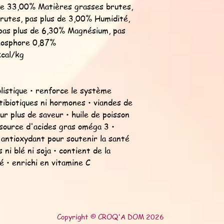
de 33,00% Matières grasses brutes,
rutes, pas plus de 3,00% Humidité,
pas plus de 6,30% Magnésium, pas
Phosphore 0,87%
kcal/kg
olistique • renforce le système
tibiotiques ni hormones • viandes de
r plus de saveur • huile de poisson
ource d'acides gras oméga 3 •
ntioxydant pour soutenir la santé
 ni blé ni soja • contient de la
é • enrichi en vitamine C
Copyright © CROQ'A DOM 2026