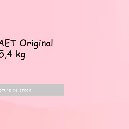
T Original
5,4 kg
x
pture de stock