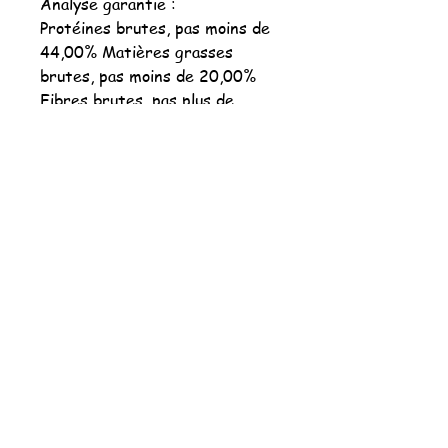
Analyse garantie :
Protéines brutes, pas moins de
44,00% Matières grasses
brutes, pas moins de 20,00%
Fibres brutes, pas plus de
3,00% Humidité, pas plus de
10,00% Magnésium, pas plus de
0,09%Cendres, pas plus de
7,5%Calcium 1,2% Phosphore
1,05%Acide foliqueTaux de
glucides 15%
Énergie métabolisable 4149
kcal/kgPh de la croquette:
6,2/6,3Température de
cuissson 88°
Les plus du produit :
• sans céréales, préservation
holistique et naturelle • poulet