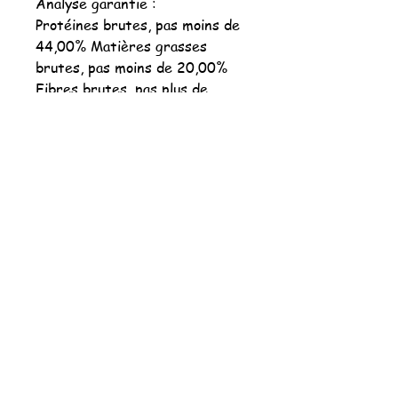
Analyse garantie :
Protéines brutes, pas moins de
44,00% Matières grasses
brutes, pas moins de 20,00%
Fibres brutes, pas plus de
3,00% Humidité, pas plus de
10,00% Magnésium, pas plus de
0,09%Cendres, pas plus de
7,5%Calcium 1,2% Phosphore
1,05%Acide foliqueTaux de
glucides 15%
Énergie métabolisable 4149
kcal/kgPh de la croquette:
6,2/6,3Température de
cuissson 88°
Les plus du produit :
• sans céréales, préservation
holistique et naturelle • poulet